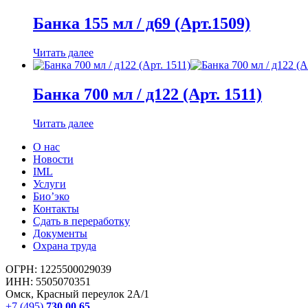
Банка 155 мл / д69 (Арт.1509)
Читать далее
Банка 700 мл / д122 (Арт. 1511)
Читать далее
О нас
Новости
IML
Услуги
Био’эко
Контакты
Cдать в переработку
Документы
Охрана труда
ОГРН: 1225500029039
ИНН: 5505070351
Омск, Красный переулок 2А/1
+7 (495)
730 00 65