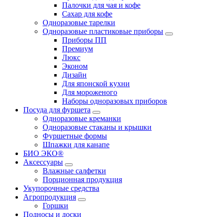
Палочки для чая и кофе
Сахар для кофе
Одноразовые тарелки
Одноразовые пластиковые приборы
Приборы ПП
Премиум
Люкс
Эконом
Дизайн
Для японской кухни
Для мороженого
Наборы одноразовых приборов
Посуда для фуршета
Одноразовые креманки
Одноразовые стаканы и крышки
Фуршетные формы
Шпажки для канапе
БИО ЭКО®
Аксессуары
Влажные салфетки
Порционная продукция
Укупорочные средства
Агропродукция
Горшки
Подносы и доски