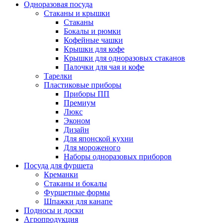
Одноразовая посуда
Стаканы и крышки
Стаканы
Бокалы и рюмки
Кофейные чашки
Крышки для кофе
Крышки для одноразовых стаканов
Палочки для чая и кофе
Тарелки
Пластиковые приборы
Приборы ПП
Премиум
Люкс
Эконом
Дизайн
Для японской кухни
Для мороженого
Наборы одноразовых приборов
Посуда для фуршета
Креманки
Стаканы и бокалы
Фуршетные формы
Шпажки для канапе
Подносы и доски
Агропродукция