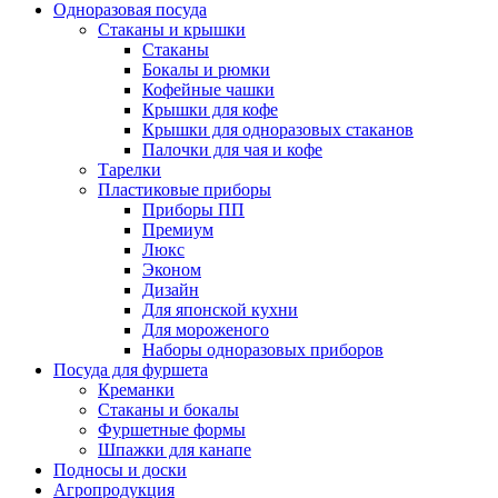
Одноразовая посуда
Стаканы и крышки
Стаканы
Бокалы и рюмки
Кофейные чашки
Крышки для кофе
Крышки для одноразовых стаканов
Палочки для чая и кофе
Тарелки
Пластиковые приборы
Приборы ПП
Премиум
Люкс
Эконом
Дизайн
Для японской кухни
Для мороженого
Наборы одноразовых приборов
Посуда для фуршета
Креманки
Стаканы и бокалы
Фуршетные формы
Шпажки для канапе
Подносы и доски
Агропродукция