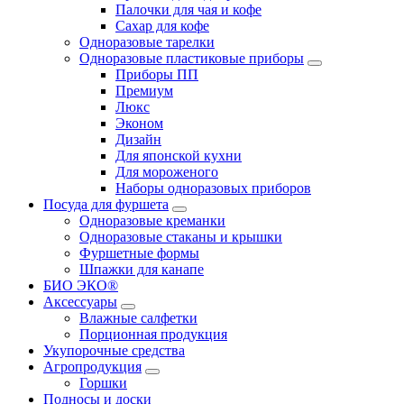
Палочки для чая и кофе
Сахар для кофе
Одноразовые тарелки
Одноразовые пластиковые приборы
Приборы ПП
Премиум
Люкс
Эконом
Дизайн
Для японской кухни
Для мороженого
Наборы одноразовых приборов
Посуда для фуршета
Одноразовые креманки
Одноразовые стаканы и крышки
Фуршетные формы
Шпажки для канапе
БИО ЭКО®
Аксессуары
Влажные салфетки
Порционная продукция
Укупорочные средства
Агропродукция
Горшки
Подносы и доски